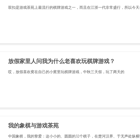
双扣是游戏茶苑上最流行的棋牌游戏之一，而且在江浙一代非常盛行，所以今天
放假家里人问我为什么老喜欢玩棋牌游戏？
哎，放假喜欢窝在自己的小窝里玩棋牌游戏，中秋三天假，玩了两天的
我的象棋与游戏茶苑
中国象棋，我的挚爱：这小小的、圆圆的32个棋子，在楚河汉界、于无声处纵