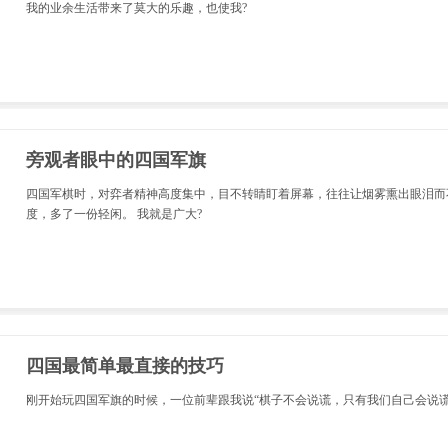
我的业余生活带来了莫大的乐趣，也使我?
旁观者眼中的四国军旗
四国军棋时，对弈者精神高度集中，目不转睛盯着屏幕，往往让烟雾熏出眼泪而
度，多了一份轻闲。 我就是广大?
四国最简单最直接的技巧
刚开始玩四国军旗的时候，一位前辈跟我说“棋子不会说谎，只有我们自己会说谎