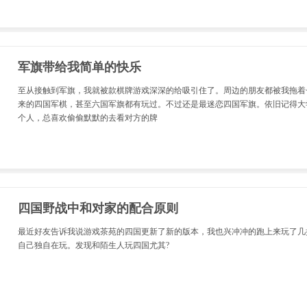
军旗带给我简单的快乐
至从接触到军旗，我就被款棋牌游戏深深的给吸引住了。周边的朋友都被我拖着
来的四国军棋，甚至六国军旗都有玩过。不过还是最迷恋四国军旗。依旧记得大
个人，总喜欢偷偷默默的去看对方的牌
四国野战中和对家的配合原则
最近好友告诉我说游戏茶苑的四国更新了新的版本，我也兴冲冲的跑上来玩了几
自己独自在玩。发现和陌生人玩四国尤其?