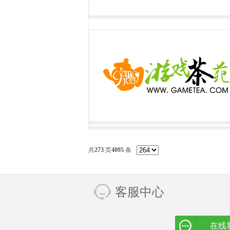
共
273
页
4095
条
客服中心
在线