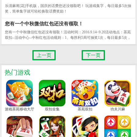
乐清麻将[花]手机版，国庆的话费您还没领取吧！ 玩游戏集字，每日最多5次抽
奖，简单集字就可轻松换取话费奖励！
您有一个中秋微信红包还没有领取！
您有一个中秋微信红包还没有领取！活动时间：2016.9.14~9.20活动地点：茶苑
双扣--活动中心--中秋红包活动规则：1、每胜利5局可抽奖1次，每日最多5次，
抽奖机会当日有效，24点清零！2、集齐“中、秋、月、圆”四字...
上一页
下一页
热门游戏
游戏茶苑移动大厅
双扣全集
茶苑双扣
功夫川麻