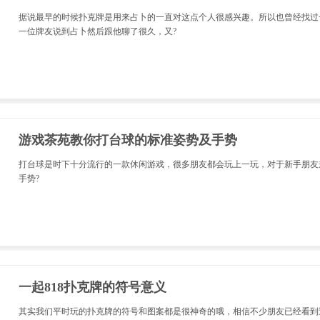
据说最早的时候扑克牌是用来占卜的一直对这点个人很感兴趣。所以也曾经找过
一位牌友说到占卜然后跟他聊了很久，又?
游戏茶苑教你打台球的标准姿势及手势
打台球是时下十分流行的一款休闲游戏，很多朋友都会玩上一玩，对于新手朋友
手势?
一起818扑克牌的符号意义
其实我们平时玩的扑克牌的符号和图案都是很神奇的哦，相信不少朋友已经看到