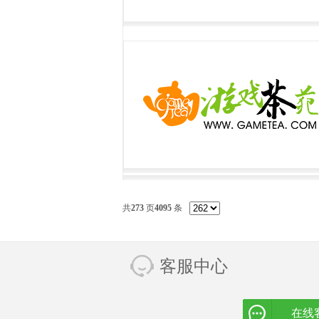
共
273
页
4095
条
客服中心
在线