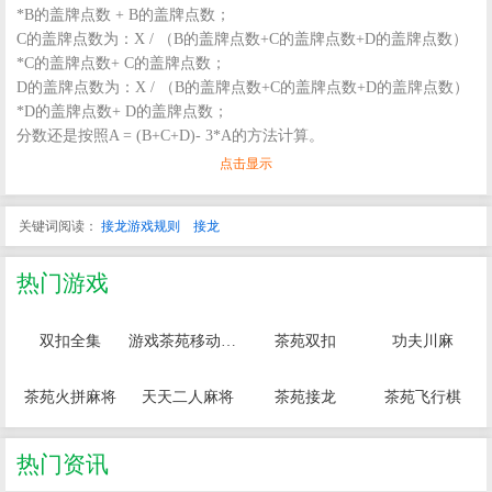
*B的盖牌点数 + B的盖牌点数；
C的盖牌点数为：X / （B的盖牌点数+C的盖牌点数+D的盖牌点数）
*C的盖牌点数+ C的盖牌点数；
D的盖牌点数为：X / （B的盖牌点数+C的盖牌点数+D的盖牌点数）
*D的盖牌点数+ D的盖牌点数；
分数还是按照A = (B+C+D)- 3*A的方法计算。
点击显示
关键词阅读：
接龙游戏规则
接龙
热门游戏
双扣全集
游戏茶苑移动大厅
茶苑双扣
功夫川麻
茶苑火拼麻将
天天二人麻将
茶苑接龙
茶苑飞行棋
热门资讯