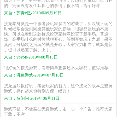
惊讶了一下，有些担心玩着不习惯，没想到竖屏玩也挺自在
的，完全没有发生我担心的事情，很不错，给个好评！
来自：苏青y忆-2019年09月19日
接龙本身就是一个很考验玩家脑力的游戏了，所以线下玩的
时候经常会受到同桌其他玩家的影响，很容易就玩的不痛
快。所以在看到这款接龙给玩家特意设置了新手场、普通
场、高手场什么的时候就很开心。等到开始玩了之后，果不
其然，分场次之后玩的就是开心，大家实力相当，就算是新
手也可以迅速了解、上手。
来自：yoyofj-2019年08月13日
很好玩的接龙游戏，看着简单想赢还不太容易，值得推荐
来自：沉迷游戏-2019年07月10日
接龙游戏很好玩，考验玩家的智力，这个接龙的版本是竖屏
游戏，操作起来也特别方便，经典！
来自：薛闲闲-2019年06月11日
游戏不错，不像某些无良游戏，走一步一个广告，推荐大家
下载，不谢！