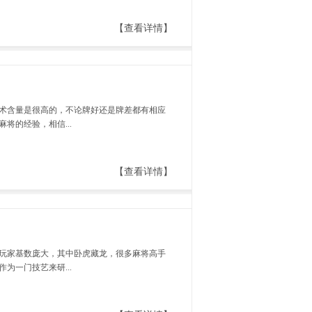
【查看详情】
术含量是很高的，不论牌好还是牌差都有相应
将的经验，相信...
【查看详情】
玩家基数庞大，其中卧虎藏龙，很多麻将高手
为一门技艺来研...