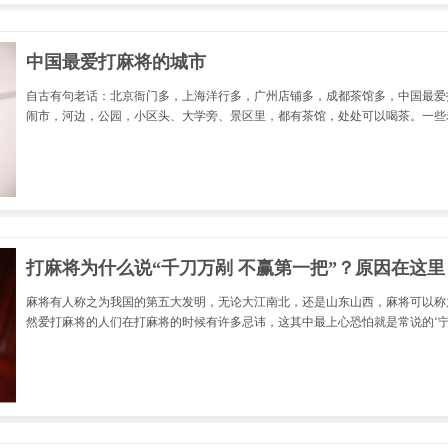
中国最爱打麻将的城市
自古有句老话：北京衙门多，上海洋行多，广州店铺多，成都茶馆多，中国最爱
闹市，河边，公园，小区头、大学旁、景区里，都有茶馆，处处可以喝茶。一些老
打麻将为什么说“千刀万剐 不赢第一把”？原因在这里
麻将有人称之为我国的第五大发明，无论大江南北，还是山东山西，麻将可以称
然爱打麻将的人们在打麻将的时候有许多忌讳，这其中最上心恐怕就是常说的‘宁挨