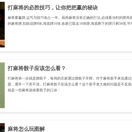
打麻将的必胜技巧，让你把把赢的秘诀
麻将要赢牌,运气与技巧各占一半。虽然麻将没有正确的打法,必须看当时的牌局发
的麻将牌,扣除花牌8张,海底牌16张,各家已取走16张牌,海底剩下的牌只剩56张,平均
打麻将骰子应该怎么看？
打麻将第一步就是掷骰子，每局的庄家通过掷骰子开牌。对于麻将新手来说通过
题，通常一下弄不清。打麻将骰子应该怎么看？这个新手老大难的问题是不是真
就是一些麻将游戏看骰子的口诀：
麻将怎么玩图解