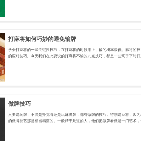
打麻将如何巧妙的避免输牌
学会打麻将的一些关键性技巧，在打麻将的时候用上，输的概率极低。麻将的技
的应对技巧。今天我们在此要说的打麻将不输的九点技巧，都是一些高手平时打麻
做牌技巧
只要是玩牌，不管是扑克牌还是玩麻将牌，都有做牌的技巧。特别是麻将，因为
的做牌技艺那是相当精湛的。一般精于此道的人，他们把做牌看做是一门艺术，作