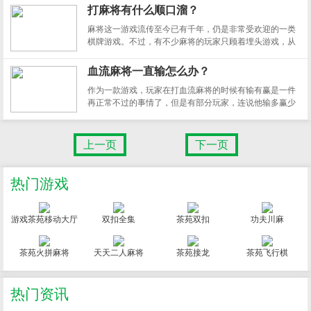
如果想要长久的在这款游戏中得分，还真不容易。尤其是
打麻将有什么顺口溜？
在多次打地鼠不中的情况下，每次都被这些地鼠气得牙根
麻将这一游戏流传至今已有千年，仍是非常受欢迎的一类
痒痒
棋牌游戏。不过，有不少麻将的玩家只顾着埋头游戏，从
未认真的考虑过麻将的打法和获胜方法。为了帮助这一部
分玩家，小编将麻将的基本思路编成了几句顺口溜，下面
血流麻将一直输怎么办？
就来分享给大家！
作为一款游戏，玩家在打血流麻将的时候有输有赢是一件
再正常不过的事情了，但是有部分玩家，连说他输多赢少
都是往好了说，根本就是一直输。可是，玩家朋友们究竟
是为何会出现这样的情况呢，血流麻将一直输又该怎么办
呢？
上一页
下一页
热门游戏
游戏茶苑移动大厅
双扣全集
茶苑双扣
功夫川麻
茶苑火拼麻将
天天二人麻将
茶苑接龙
茶苑飞行棋
热门资讯