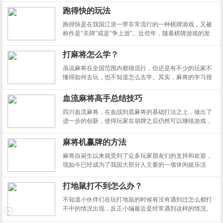
戏的规则太简单了，反而让人不知道如何下手。那么，打
跑得快的玩法
地鼠怎么才能赢？又或者说，玩家应该采取怎样的技巧才
跑得快是在我国江浙一带非常流行的一种棋牌游戏，又被
能赢
称作是“关牌”或是“争上游”。近些年，随着棋牌游戏的发
展，跑得快也渐渐进入了大众的视线。那么，跑得快的玩
法是什么呢？玩家应该怎样开始一局跑得快游戏呢？现在
打麻将怎么学？
就和小编一起来看一下叭！
虽说麻将在全国范围内都很流行，但还是有不少的玩家不
懂得如何去玩，也不知道怎么去学。其实，麻将的学习很
简单，在掌握了游戏规则之后，玩家只需要去游戏中实际
体验一下，很容易就学会麻将了。
血流麻将高手总结技巧
四川血流麻将，在血战到底麻将的基础打法之上，做出了
进一步的创新，使得玩家在胡牌之后仍然可以继续游戏，
甚至在不改变听牌牌型的前提下还可以继续杠牌，为游戏
增添的许多的趣味性。不过，与此同时，游戏的难度也得
麻将机赢牌的方法
到了增强，玩家想要获胜变得更加困难。所以，为了辅助
麻将自诞生以来就受到了众多玩家朋友们的支持和欢迎，
玩家
现如今已经成为了我国大部分人主要的一项休闲娱乐活
动。如果不会打麻将，那么和同事、朋友间也会缺少很多
话题。不过，如果麻将打不好，那也是一件非常痛苦的事
打地鼠打不到怎么办？
情。那么，麻将机赢牌都有哪些方法呢？
不知道小伙伴们在玩打地鼠的时候有没有遇到过怎么都打
不中的情况出现，反正小编最近是经常遇到这样的情况。
别看打地鼠这款游戏的玩法规则简单到几乎没有，可玩家