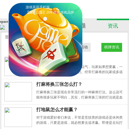
游戏茶苑手机版
官方下载
【官方正版】20年棋牌游戏品牌
space
首 页
手游
专题
资讯
首页
>
资讯
>
棋牌资讯
全部
茶苑公告
茶苑活动
棋牌资讯
麻将转运技巧
麻将这款游戏，七分技巧三分运气，玩家如果想要赢，一
点运气都没有是绝对不可以的。经常打麻将的玩家或多或
少的都会有这样的经历，要啥啥不来，打啥啥点炮，这就
让玩家的游戏变得十分痛苦。其实，打麻将运气不好的时
打麻将换三张怎么打？
候，可以通过以下这几种方法去尝试转运：
打麻将换三张是现在非常流行的一种麻将打法。这么说可
能有很多玩家不明白，其实，打麻将换三张的打法就是血
流麻将。如果玩家朋友们不知道打麻将换三张怎么打，只
需要去学习一下血流麻将的打法就可以了。至于血流麻将
打地鼠怎么才能赢？
应该怎么打嘛，现在小编就来给大家做出详细的介绍！
对于游戏爱好者们来说，不管是竞技类的游戏还是休闲类
的游戏，只要是游戏，就必然要去追求赢。即便是去玩打
地鼠，也必须要赢才可以。可是，正是因为打地鼠这款游