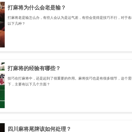
打麻将为什么会老是输？
打麻将老是输怎么办，有些人会认为是运气差，有些会觉得是技巧不行，对于各
以下几种？
打麻将的经验有哪些？
技巧在打麻将中，还是起到了很重要的作用。麻将技巧也是有很多细节，这个需
下，主要有以下几个方面？
四川麻将尾牌该如何处理？