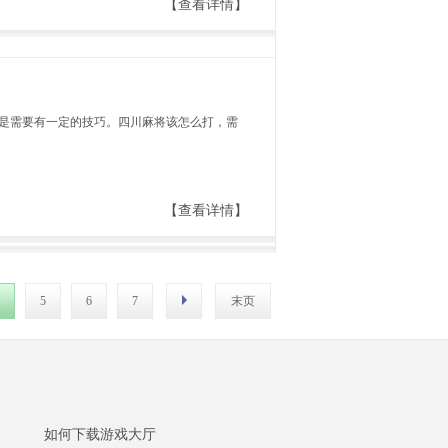
【查看详情】
是需要有一定的技巧。四川麻将该怎么打，需
【查看详情】
5
6
7
末页
如何下载游戏大厅