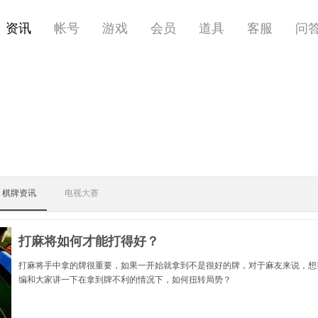
资讯
帐号
游戏
会员
道具
客服
问
棋牌资讯
电视大赛
打麻将如何才能打得好？
打麻将手中拿的牌很重要，如果一开始就拿到不是很好的牌，对于麻友来说，想
编和大家讲一下在拿到牌不利的情况下，如何扭转局势？