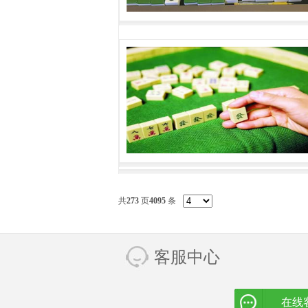
共
273
页
4095
条
客服中心
在线