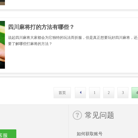
四川麻将打的方法有哪些？
说起四川麻将大家都会为它独特的玩法而折服，但是真正想要玩好四川麻将，还
要了解哪些打麻将的方法？
首页
1
2
3
4
常见问题
如何获取账号
客服