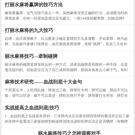
特的棋牌合集。
打丽水麻将赢牌的技巧方法
麻将要赢牌，运气与技巧各占一半。虽然麻将没有正确的打法，必须看当时的
牌局发展，但有一些原则及观念应先建立。一附144张的麻将牌，扣除花牌8
张，海底牌16张，各家已取走16张牌，海底剩下的牌只剩56张，平均每...
打丽水麻将的九大技巧
起牌；由庄家掷般子，以点数多少确定拿牌的方位及墩数，开始拿牌，称为起
牌。当各家均拿够12张牌后，由庄家跳拿两张牌，俗称“跳牌”，其余三方各补
拿一张牌，俗称“扫底”手牌：各家起手配牌后，竖放在牌桌上面...
丽水麻将技巧---牵制碰牌
丽水麻将的碰牌是牌张组合的一种方式，或者说碰牌是和牌的一种手段，这是
毫无疑问的。但如若仅仅为了自己成和而碰牌，那就未免有点小家子气，有时
候甚至有点因小失大，高手们很少这样做。 这是因为，碰牌更重...
麻将技术研究——血战到底十大金句
宁弃莫出冲，人旺我乱碰；牌臭过三栋，牌尾吃卡档；牌可以输，牌品不可以
输；胡可以吃进，威不可以拿进；牌旺自然只手香，牌弱要打生死张；牌烂未
必一定输，人贱肯定有天收。
实战提高之血战到底|技巧
1、血战到底之实战基本原则：三张牌内决定自家舍牌四张牌内看清并记住三家
的舍牌中盘看清三家做胡牌型根据牌池情况进听听牌后决定是否晒牌（有晒牌
的打法）2、血战到底之基本牌局变化：40局意味四家牌型相同难以...
丽水麻将技巧之怎样观察对手