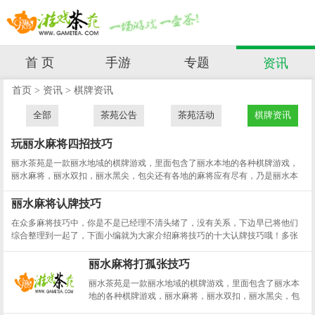
首 页
手游
专题
资讯
首页
>
资讯
>
棋牌资讯
全部
茶苑公告
茶苑活动
棋牌资讯
玩丽水麻将四招技巧
丽水茶苑是一款丽水地域的棋牌游戏，里面包含了丽水本地的各种棋牌游戏，
丽水麻将，丽水双扣，丽水黑尖，包尖还有各地的麻将应有尽有，乃是丽水本
地最大最全最独特的棋牌合集。
丽水麻将认牌技巧
在众多麻将技巧中，你是不是已经理不清头绪了，没有关系，下边早已将他们
综合整理到一起了，下面小编就为大家介绍麻将技巧的十大认牌技巧哦！多张
复合面子中的对子，当认则认，则能构成成和的一个要素。有占有番...
丽水麻将打孤张技巧
丽水茶苑是一款丽水地域的棋牌游戏，里面包含了丽水本
地的各种棋牌游戏，丽水麻将，丽水双扣，丽水黑尖，包
尖还有各地的麻将应有尽有，乃是丽水本地最大最全最独