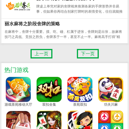
牌桌上单凭对家的舍牌相来推测各家的手牌形势并非易
事，但如果你再结合别家打牌时的表情变化，往往就能推
测得更为准确。 一般说牌手对自己牌的好坏会反映在神态
上。如听了大牌大都显出松了口气的神色，有的甚...
丽水麻将之阶段舍牌的策略
在麻将中，舍牌十分重要。摸、吃、碰、杠属于进张，舍牌则是出张，故麻将
技巧之高低、竞技之胜负，舍牌系于一半，甚至不止一半。麻将高手打得“精
明”，主要是精在“舍牌”上。 舍牌之重要性在于： 第一、舍...
上一页
下一页
热门游戏
游戏茶苑移动大厅
双扣全集
茶苑双扣
功夫川麻