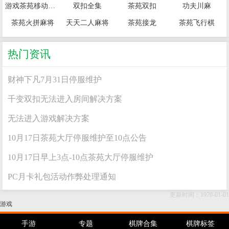
游戏茶苑移动大厅
双扣全集
茶苑双扣
功夫川麻
茶苑火拼麻将
天天二人麻将
茶苑接龙
茶苑飞行棋
热门资讯
财神下凡7月31日停服维护
千变双扣无法进入房间解决方案
无法进入游戏解决方案
10月17日茶苑大厅停服维护至10点公告
10月17日早上3点-10点茶苑大厅停服维护
PC月卡礼包活动作弊处理通知
更新时间：1970-01-01
游戏
手游
专题
棋牌合集
棋牌标签